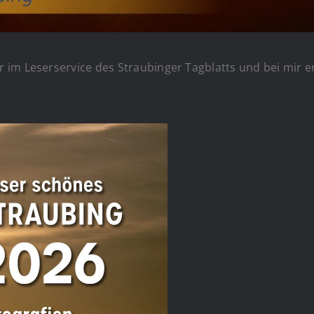
im Leserservice des Straubinger Tagblatts und bei mir er