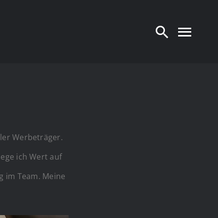
ller Werbeträger.
lege ich Wert auf
ng im Team. Meine